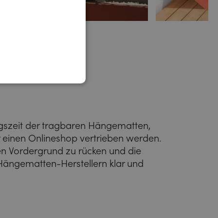
gszeit der tragbaren Hängematten,
er einen Onlineshop vertrieben werden.
en Vordergrund zu rücken und die
 Hängematten-Herstellern klar und