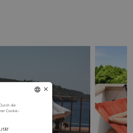
×
Durch die
GERMAN
rer Cookie-
ENGLISH
ITÄT