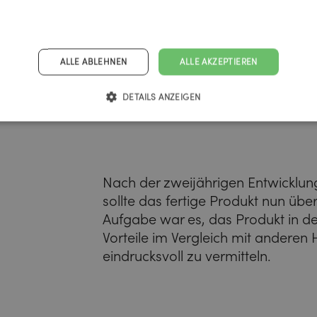
ALLE ABLEHNEN
ALLE AKZEPTIEREN
DETAILS ANZEIGEN
Nach der zweijährigen Entwicklun
sollte das fertige Produkt nun üb
Aufgabe war es, das Produkt in d
Vorteile im Vergleich mit anderen
eindrucksvoll zu vermitteln.