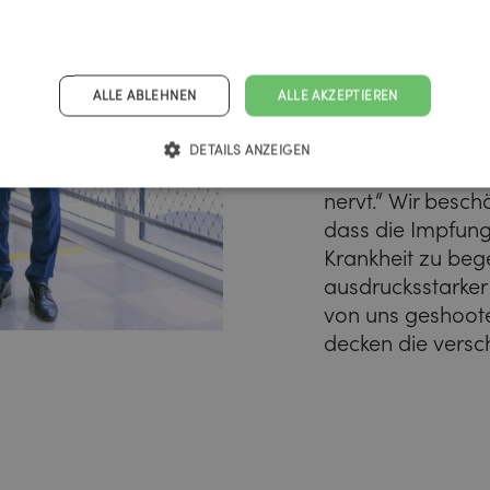
Um Geimpfte wie
ALLE ABLEHNEN
ALLE AKZEPTIEREN
anzusprechen, 
Nenner gesucht, 
DETAILS ANZEIGEN
einem Augenzwink
nervt.“ Wir besch
dass die Impfung
Krankheit zu beg
ausdrucksstarker
von uns geshootet
decken die versc