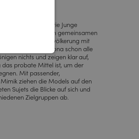
 Ungeimpfte, Alte wie Junge
haben wir nach einem gemeinsamen
der die gesamte Bevölkerung mit
ern eint: „Weil Corona schon alle
önigen nichts und zeigen klar auf,
 das probate Mittel ist, um der
egnen. Mit passender,
 Mimik ziehen die Models auf den
en Sujets die Blicke auf sich und
hiedenen Zielgruppen ab.