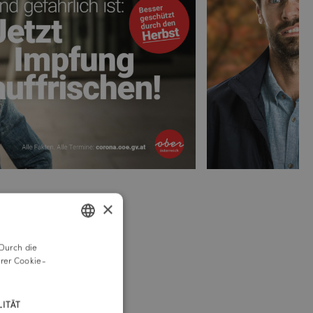
×
ch
Durch die
GERMAN
rer Cookie-
ENGLISH
enken
ITÄT