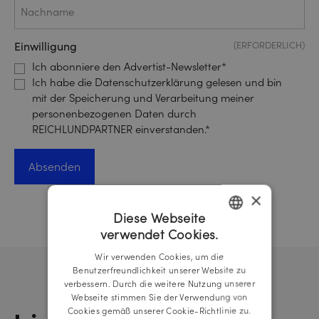
Einwilligung
(ERFORDERLICH)
Ich abonniere den Advertist-Newsletter*
Ich habe die Datenschutzerklärung gelesen und bin
mit der Speicherung und Verarbeitung meiner
personenbezogenen Daten durch
REICHLUNDPARTNER einverstanden.*
×
Diese Webseite
verwendet Cookies.
GERMAN
Wir verwenden Cookies, um die
ENGLISH
Benutzerfreundlichkeit unserer Website zu
verbessern. Durch die weitere Nutzung unserer
Webseite stimmen Sie der Verwendung von
Cookies gemäß unserer Cookie-Richtlinie zu.