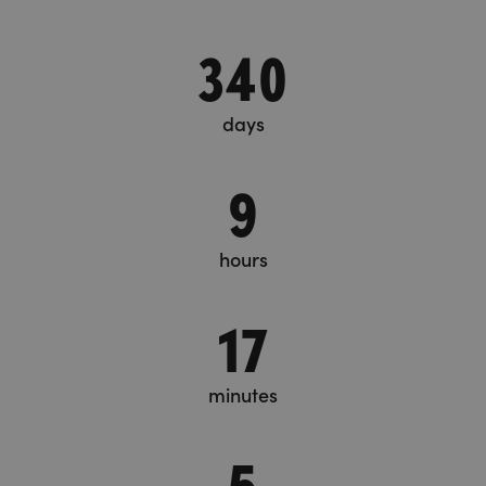
340
days
9
hours
17
minutes
5