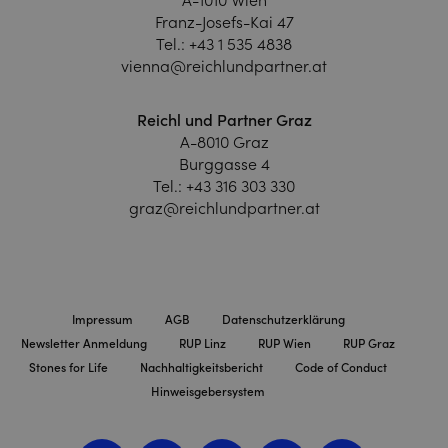
A-1010 Wien
Franz-Josefs-Kai 47
Tel.:
+43 1 535 4838
vienna@reichlundpartner.at
Reichl und Partner Graz
A-8010 Graz
Burggasse 4
Tel.:
+43 316 303 330
graz@reichlundpartner.at
Impressum
AGB
Datenschutzerklärung
Newsletter Anmeldung
RUP Linz
RUP Wien
RUP Graz
Stones for Life
Nachhaltigkeitsbericht
Code of Conduct
Hinweisgebersystem