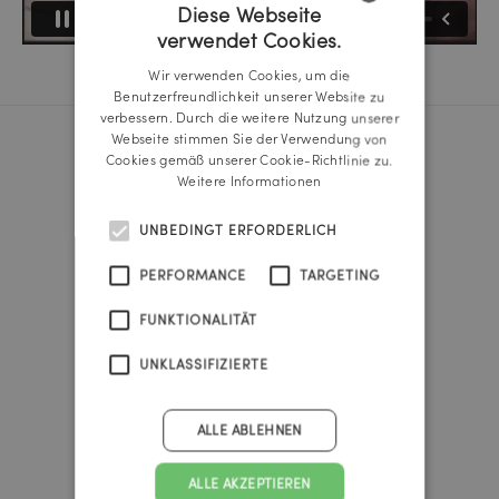
Diese Webseite
verwendet Cookies.
GERMAN
Wir verwenden Cookies, um die
ENGLISH
Benutzerfreundlichkeit unserer Website zu
verbessern. Durch die weitere Nutzung unserer
Webseite stimmen Sie der Verwendung von
Cookies gemäß unserer Cookie-Richtlinie zu.
Reichl und Partner Linz
Weitere Informationen
A-4020 Linz
Promenade 25b
UNBEDINGT ERFORDERLICH
Tel.:
+43 732 666 222
linz@reichlundpartner.at
PERFORMANCE
TARGETING
FUNKTIONALITÄT
Reichl und Partner Wien
A-1010 Wien
UNKLASSIFIZIERTE
Franz-Josefs-Kai 47
Tel.:
+43 1 535 4838
vienna@reichlundpartner.at
ALLE ABLEHNEN
Reichl und Partner Graz
ALLE AKZEPTIEREN