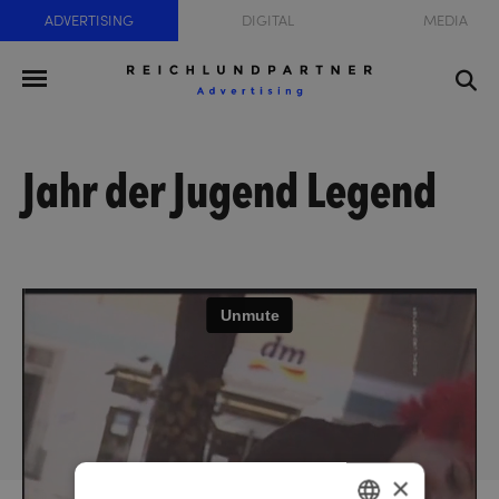
ADVERTISING
DIGITAL
MEDIA
Jahr der Jugend Legend
×