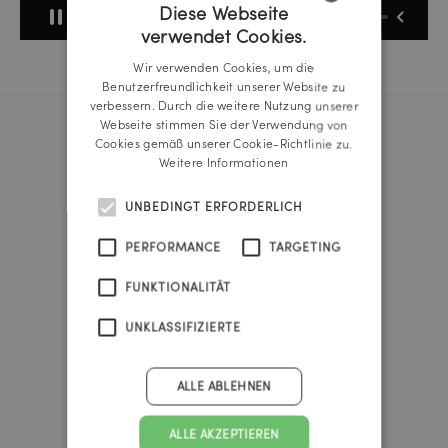
Diese Webseite
verwendet Cookies.
GERMAN
Wir verwenden Cookies, um die
ENGLISH
Benutzerfreundlichkeit unserer Website zu
verbessern. Durch die weitere Nutzung unserer
Webseite stimmen Sie der Verwendung von
Cookies gemäß unserer Cookie-Richtlinie zu.
Reichl und Partner Linz
Weitere Informationen
A-4020 Linz
Promenade 25b
UNBEDINGT ERFORDERLICH
Tel.:
+43 732 666 222
linz@reichlundpartner.at
PERFORMANCE
TARGETING
FUNKTIONALITÄT
Reichl und Partner Wien
A-1010 Wien
UNKLASSIFIZIERTE
Franz-Josefs-Kai 47
Tel.:
+43 1 535 4838
vienna@reichlundpartner.at
ALLE ABLEHNEN
Reichl und Partner Graz
ALLE AKZEPTIEREN