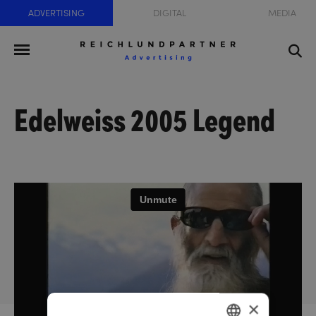
ADVERTISING
DIGITAL
MEDIA
Edelweiss 2005 Legend
×