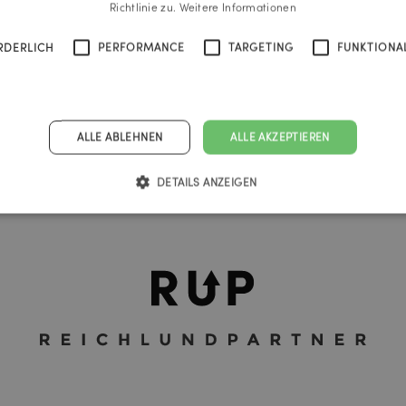
Richtlinie zu.
Weitere Informationen
RDERLICH
PERFORMANCE
TARGETING
FUNKTIONAL
ALLE ABLEHNEN
ALLE AKZEPTIEREN
sletter Anmeldung
RUP Linz
RUP Wien
RUP Graz
DETAILS ANZEIGEN