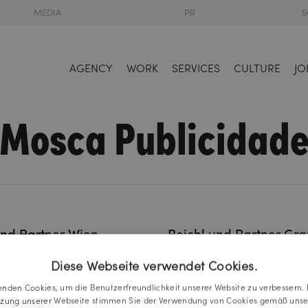
MEDIA
PR
S
AGENCY
WORK
SERVICES
CULTURE
JO
Mosca Publicidad
und Partner Wien
Reichl und Partner Gra
Wien
A-8010 Graz
Diese Webseite verwendet Cookies.
sefs-Kai 47
Burggasse 4
 1 535 4838
Tel.:
+43 316 303 330
enden Cookies, um die Benutzerfreundlichkeit unserer Website zu verbessern. 
tzung unserer Webseite stimmen Sie der Verwendung von Cookies gemäß unse
reichlundpartner.at
graz@reichlundpartner