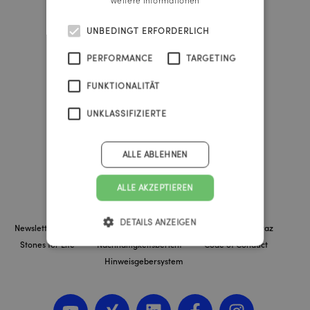
Franz-Josefs-Kai 47
Tel.:
+43 1 535 4838
UNBEDINGT ERFORDERLICH
vienna@reichlundpartner.at
PERFORMANCE
TARGETING
Reichl und Partner Graz
FUNKTIONALITÄT
A-8010 Graz
Burggasse 4
UNKLASSIFIZIERTE
Tel.:
+43 316 303 330
graz@reichlundpartner.at
ALLE ABLEHNEN
ALLE AKZEPTIEREN
Impressum
AGB
Datenschutzerklärung
DETAILS ANZEIGEN
Newsletter Anmeldung
RUP Linz
RUP Wien
RUP Graz
Stones for Life
Nachhaltigkeitsbericht
Code of Conduct
Hinweisgebersystem