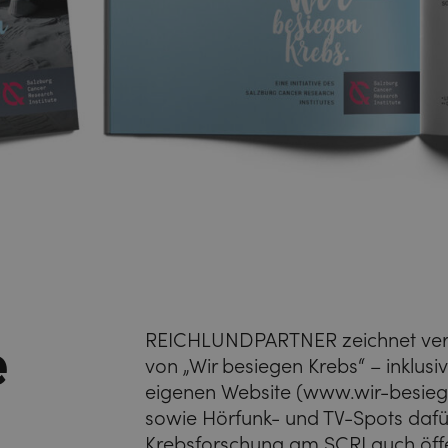
e
REICHLUNDPARTNER zeichnet veran
von „Wir besiegen Krebs“ – inklus
eigenen Website (
www.wir-besieg
sowie Hörfunk- und TV-Spots dafür
Krebsforschung am SCRI auch öffe