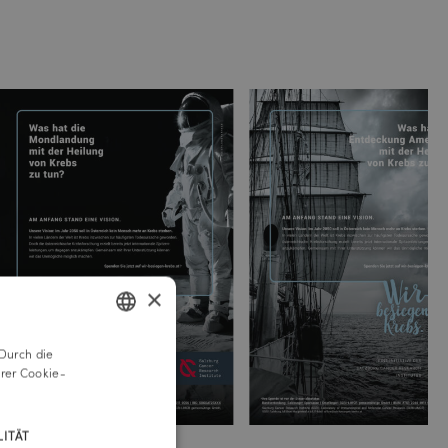
×
Durch die
GERMAN
rer Cookie-
ENGLISH
ITÄT