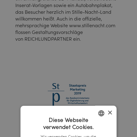
Inserat-Vorlagen sowie ein Autobahnplakat,
das Besucher herzlich im Stille-Nacht-Land
willkommen heißt. Auch in die offizielle,
mehrsprachige Website www.stillenacht.com
flossen Gestaltungsvorschläge
von REICHLUNDPARTNER ein.
×
Diese Webseite
verwendet Cookies.
GERMAN
Wir verwenden Cookies, um die