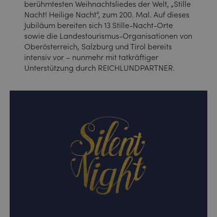
berühmtesten Weihnachtsliedes der Welt, „Stille
Nacht! Heilige Nacht“, zum 200. Mal. Auf dieses
Jubiläum bereiten sich 13 Stille-Nacht-Orte
sowie die Landestourismus-Organisationen von
Oberösterreich, Salzburg und Tirol bereits
intensiv vor – nunmehr mit tatkräftiger
Unterstützung durch REICHLUNDPARTNER.