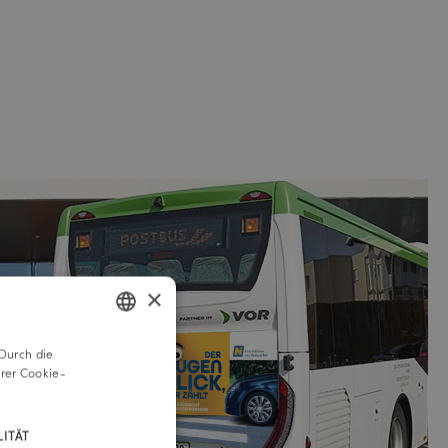
×
Durch die
GERMAN
rer Cookie-
ENGLISH
ITÄT