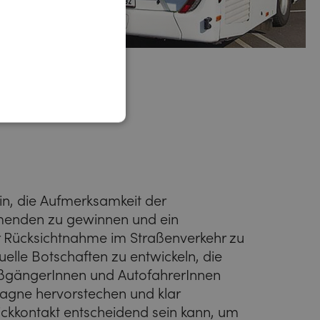
n, die Aufmerksamkeit der
hmenden zu gewinnen und ein
er Rücksichtnahme im Straßenverkehr zu
uelle Botschaften zu entwickeln, die
ßgängerInnen und AutofahrerInnen
agne hervorstechen und klar
ickkontakt entscheidend sein kann, um