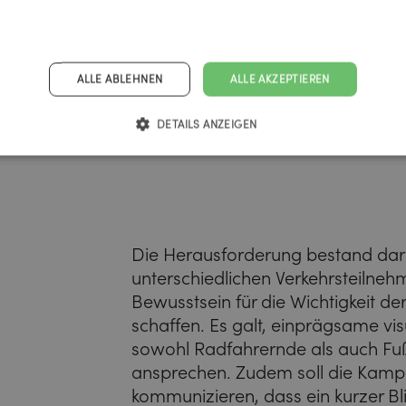
ALLE ABLEHNEN
ALLE AKZEPTIEREN
DETAILS ANZEIGEN
Die Herausforderung bestand dari
unterschiedlichen Verkehrsteilne
Bewusstsein für die Wichtigkeit d
schaffen. Es galt, einprägsame vis
sowohl Radfahrernde als auch Fu
ansprechen. Zudem soll die Kamp
kommunizieren, dass ein kurzer Bl