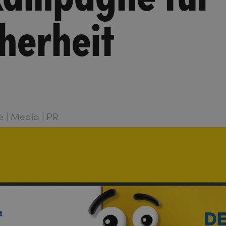
herheit
ce | Media | PR