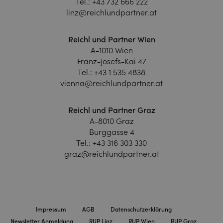
Tel.:
+43 732 666 222
linz@reichlundpartner.at
Reichl und Partner Wien
A-1010 Wien
Franz-Josefs-Kai 47
Tel.:
+43 1 535 4838
vienna@reichlundpartner.at
Reichl und Partner Graz
A-8010 Graz
Burggasse 4
Tel.:
+43 316 303 330
graz@reichlundpartner.at
Impressum
AGB
Datenschutzerklärung
Newsletter Anmeldung
RUP Linz
RUP Wien
RUP Graz