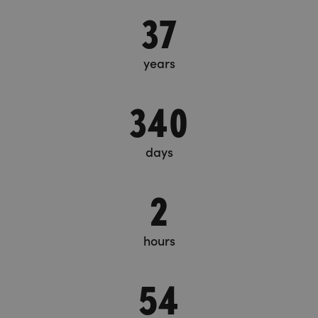
37
years
340
days
2
hours
54