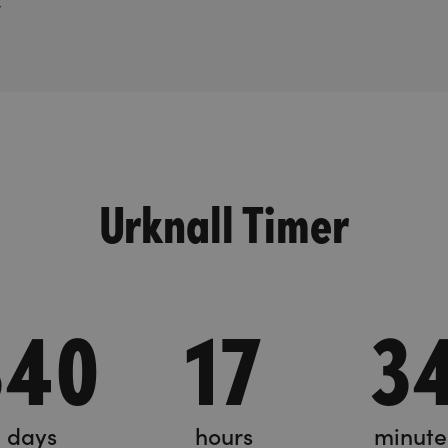
r
Urknall Timer
340
17
3
days
hours
minute