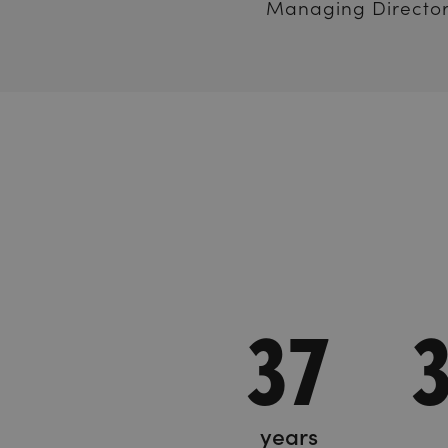
Managing Directo
37
years