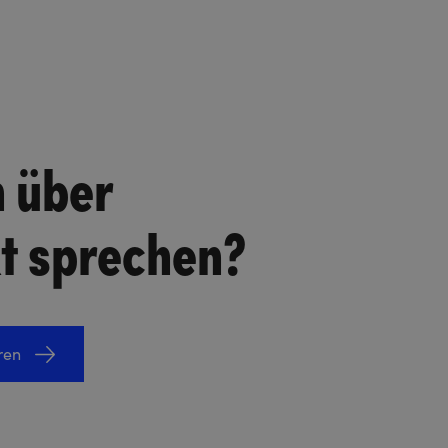
n über
kt sprechen?
ren