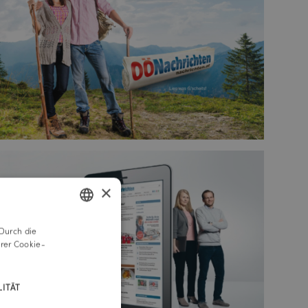
×
Durch die
GERMAN
rer Cookie-
ENGLISH
ITÄT