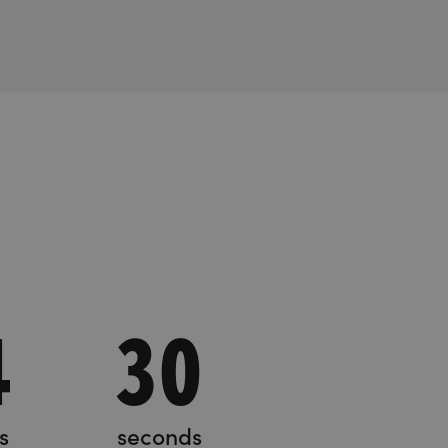
4
31
s
seconds