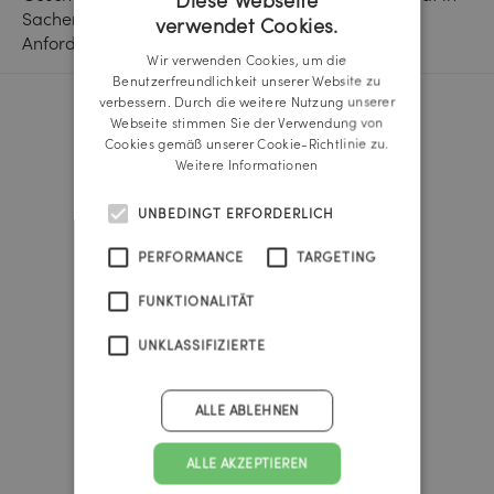
Diese Webseite
Sachen Text ergänzt sich ausgezeichnet mit den
verwendet Cookies.
GERMAN
Anforderungen unserer Kunden.“
Wir verwenden Cookies, um die
ENGLISH
Benutzerfreundlichkeit unserer Website zu
verbessern. Durch die weitere Nutzung unserer
Webseite stimmen Sie der Verwendung von
Reichl und Partner Linz
Cookies gemäß unserer Cookie-Richtlinie zu.
A-4020 Linz
Weitere Informationen
Promenade 25b
Tel.:
+43 732 666 222
UNBEDINGT ERFORDERLICH
linz@reichlundpartner.at
PERFORMANCE
TARGETING
Reichl und Partner Wien
FUNKTIONALITÄT
A-1010 Wien
Franz-Josefs-Kai 47
UNKLASSIFIZIERTE
Tel.:
+43 1 535 4838
vienna@reichlundpartner.at
ALLE ABLEHNEN
Reichl und Partner Graz
ALLE AKZEPTIEREN
A-8010 Graz