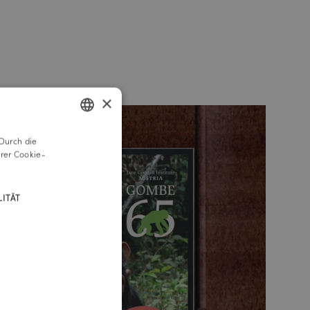
×
Durch die
GERMAN
rer Cookie-
ENGLISH
ITÄT