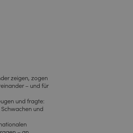
nder zeigen, zogen
reinander – und für
eugen und fragte:
den Schwachen und
rnationalen
ragen – an