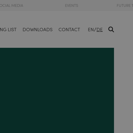
OCIAL MEDIA
EVENTS
FUTURE 
/
NG LIST
DOWNLOADS
CONTACT
EN
DE