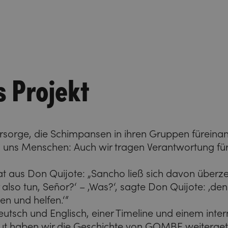
s Projekt
Fürsorge, die Schimpansen in ihren Gruppen füreina
zu uns Menschen: Auch wir tragen Verantwortung fü
t aus Don Quijote: „Sancho ließ sich davon überz
r also tun, Señor?‘ – ‚Was?‘, sagte Don Quijote: ‚
en und helfen.‘“
Deutsch und Englisch, einer Timeline und einem inte
t haben wir die Geschichte von GOMBE weiterget