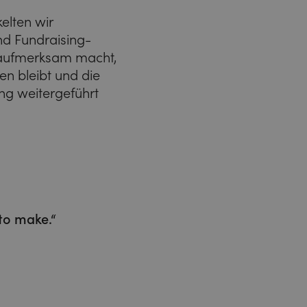
elten wir
nd Fundraising-
 aufmerksam macht,
n bleibt und die
ng weitergeführt
to make.“