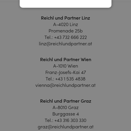
Reichl und Partner Linz
A-4020 Linz
Promenade 25b
Tel.:
+43 732 666 222
linz@reichlundpartner.at
Reichl und Partner Wien
A-1010 Wien
Franz-Josefs-Kai 47
Tel.:
+43 1 535 4838
vienna@reichlundpartner.at
Reichl und Partner Graz
A-8010 Graz
Burggasse 4
Tel.:
+43 316 303 330
graz@reichlundpartner.at