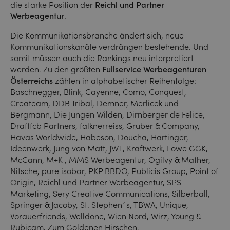
die starke Position der
Reichl und Partner
Werbeagentur
.
Die Kommunikationsbranche ändert sich, neue
Kommunikationskanäle verdrängen bestehende. Und
somit müssen auch die Rankings neu interpretiert
werden. Zu den größten
Fullservice Werbeagenturen
Österreichs
zählen in alphabetischer Reihenfolge:
Baschnegger, Blink, Cayenne, Como, Conquest,
Createam, DDB Tribal, Demner, Merlicek und
Bergmann, Die Jungen Wilden, Dirnberger de Felice,
Draftfcb Partners, falknerreiss, Gruber & Company,
Havas Worldwide, Habeson, Doucha, Hartinger,
Ideenwerk, Jung von Matt, JWT, Kraftwerk, Lowe GGK,
McCann, M+K , MMS Werbeagentur, Ogilvy & Mather,
Nitsche, pure isobar, PKP BBDO, Publicis Group, Point of
Origin, Reichl und Partner Werbeagentur, SPS
Marketing, Sery Creative Communications, Silberball,
Springer & Jacoby, St. Stephen´s, TBWA, Unique,
Vorauerfriends, Welldone, Wien Nord, Wirz, Young &
Rubicam, Zum Goldenen Hirschen.