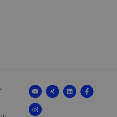
z
.at