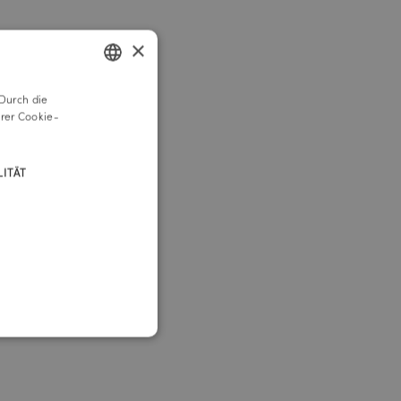
×
Durch die
GERMAN
rer Cookie-
ENGLISH
ITÄT