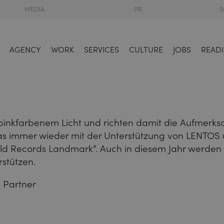
MEDIA
PR
S
AGENCY
WORK
SERVICES
CULTURE
JOBS
READI
n pinkfarbenem Licht und richten damit die Aufmerk
das immer wieder mit der Unterstützung von LENTOS u
orld Records Landmark“. Auch in diesem Jahr werde
rstützen.
 Partner