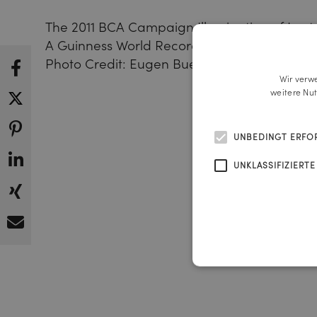
The 2011 BCA Campaign Illumination of Lento
A Guinness World Records Landmark
Photo Credit: Eugen Buemberger
Wir verw
weitere Nu
UNBEDINGT ERFO
UNKLASSIFIZIERTE