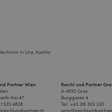
ctronic in Linz, Austria
und Partner Wien
Reichl und Partner Gra
Wien
A-8010 Graz
sefs-Kai 47
Burggasse 4
 1 535 4838
Tel.:
+43 316 303 330
reichlundpartner.at
graz@reichlundpartner