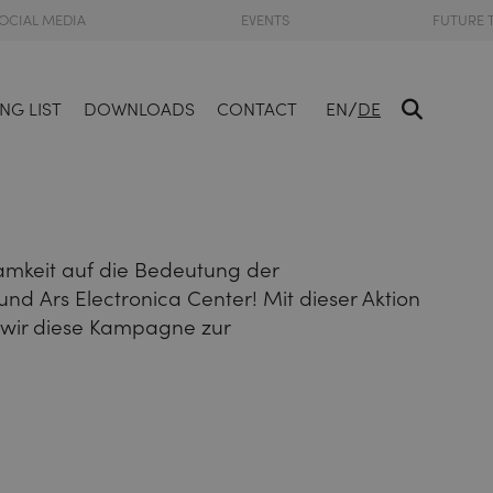
OCIAL MEDIA
EVENTS
FUTURE 
/
NG LIST
DOWNLOADS
CONTACT
EN
DE
samkeit auf die Bedeutung der
nd Ars Electronica Center! Mit dieser Aktion
n wir diese Kampagne zur