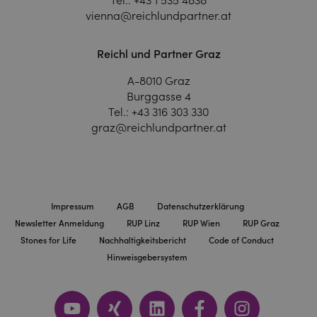
vienna@reichlundpartner.at
Reichl und Partner Graz
A-8010 Graz
Burggasse 4
Tel.:
+43 316 303 330
graz@reichlundpartner.at
Impressum
AGB
Datenschutzerklärung
Newsletter Anmeldung
RUP Linz
RUP Wien
RUP Graz
Stones for Life
Nachhaltigkeitsbericht
Code of Conduct
Hinweisgebersystem