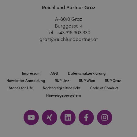
Reichl und Partner Graz
A-8010 Graz
Burggasse 4
Tel.:
+43 316 303 330
graz@reichlundpartner.at
Impressum
AGB
Datenschutzerklärung
Newsletter Anmeldung
RUP Linz
RUP Wien
RUP Graz
Stones for Life
Nachhaltigkeitsbericht
Code of Conduct
Hinweisgebersystem