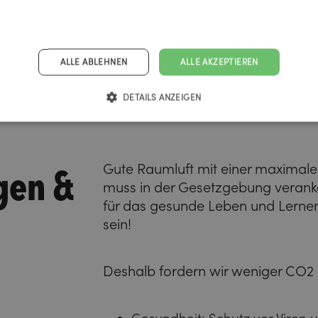
ALLE ABLEHNEN
ALLE AKZEPTIEREN
DETAILS ANZEIGEN
gen &
Gute Raumluft mit einer maximal
muss in der Gesetzgebung veranke
für das gesunde Leben und Lernen 
sein!
Deshalb fordern wir weniger CO2 