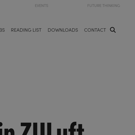
EVENTS
FUTURE THINKING
BS
READING LIST
DOWNLOADS
CONTACT
in ZULuft