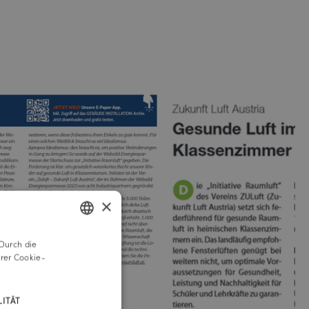
×
Durch die
GERMAN
rer Cookie-
ENGLISH
ITÄT