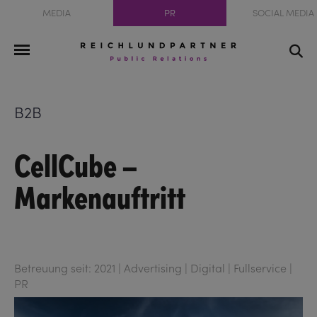
MEDIA
PR
SOCIAL MEDIA
B2B
CellCube –
Markenauftritt
Betreuung seit: 2021 | Advertising | Digital | Fullservice |
PR