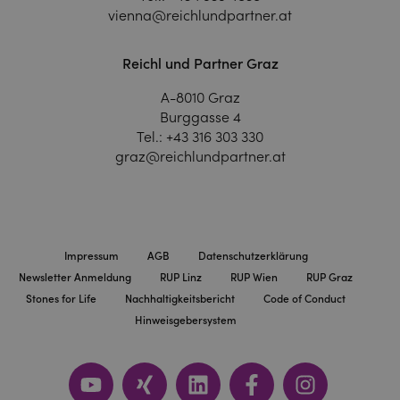
vienna@reichlundpartner.at
Reichl und Partner Graz
A-8010 Graz
Burggasse 4
Tel.:
+43 316 303 330
graz@reichlundpartner.at
Impressum
AGB
Datenschutzerklärung
Newsletter Anmeldung
RUP Linz
RUP Wien
RUP Graz
Stones for Life
Nachhaltigkeitsbericht
Code of Conduct
Hinweisgebersystem