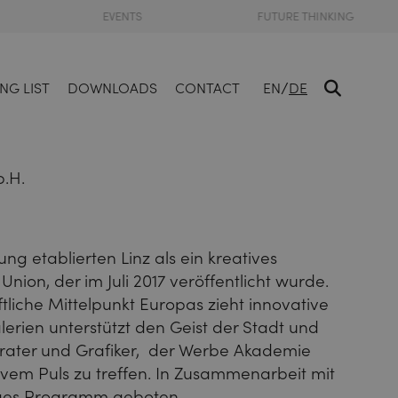
EVENTS
FUTURE THINKING
/
NG LIST
DOWNLOADS
CONTACT
EN
DE
b.H.
ung etablierten Linz als ein kreatives
ion, der im Juli 2017 veröffentlicht wurde.
tliche Mittelpunkt Europas zieht innovative
rien unterstützt den Geist der Stadt und
erater und Grafiker, der Werbe Akademie
ivem Puls zu treffen. In Zusammenarbeit mit
tiges Programm geboten.