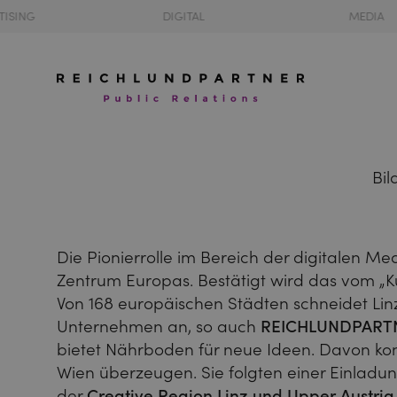
TISING
DIGITAL
MEDIA
Bil
Die Pionierrolle im Bereich der digitalen Med
Zentrum Europas. Bestätigt wird das vom „Kul
Von 168 europäischen Städten schneidet Linz 
Unternehmen an, so auch
REICHLUNDPARTN
bietet Nährboden für neue Ideen. Davon kon
Wien überzeugen. Sie folgten einer Einladun
der
Creative Region Linz und Upper Austria