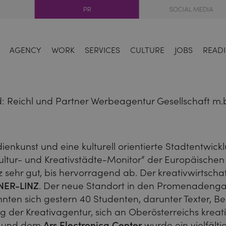
PR
SOCIAL MEDIA
AGENCY
WORK
SERVICES
CULTURE
JOBS
READI
d: Reichl und Partner Werbeagentur Gesellschaft m.
ienkunst und eine kulturell orientierte Stadtentwickl
tur- und Kreativstädte-Monitor“ der Europäischen Un
sehr gut, bis hervorragend ab. Der kreativwirtschaf
ER-LINZ
. Der neue Standort in den Promenadengale
nten sich gestern 40 Studenten, darunter Texter, B
g der Kreativagentur, sich an Oberösterreichs kreat
und dem
Ars Electronica Center
wurde ein vielfäl