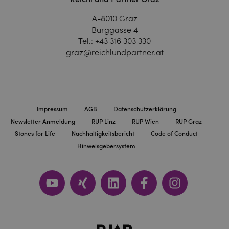
A-8010 Graz
Burggasse 4
Tel.:
+43 316 303 330
graz@reichlundpartner.at
Impressum
AGB
Datenschutzerklärung
Newsletter Anmeldung
RUP Linz
RUP Wien
RUP Graz
Stones for Life
Nachhaltigkeitsbericht
Code of Conduct
Hinweisgebersystem