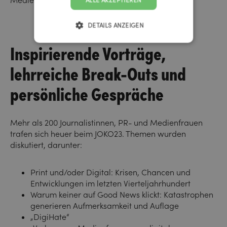
Medienlöwin 2023 – Alexandra Föderl-Schmid.
ALLE AKZEPTIEREN
DETAILS ANZEIGEN
Inspirierende Vorträge,
lehrreiche Break-Outs und
persönliche Gespräche
Mehr als 200 Journalistinnen, PR- und Medienfrauen
trafen sich heuer beim JOKO23. Themen wurden
diskutiert, darunter:
Print und/oder Digital: Krisen, Chancen und
Entwicklungen im letzten Vierteljahrhundert
Warum keiner auf Good News klickt: Katastrophen
generieren Aufmerksamkeit und Auflage
„DigiHate“