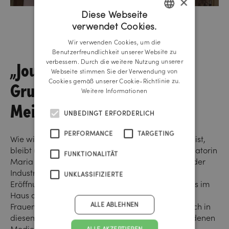
×
Diese Webseite
verwendet Cookies.
GERMAN
Wir verwenden Cookies, um die
ENGLISH
Benutzerfreundlichkeit unserer Website zu
„Journalismus ist die
verbessern. Durch die weitere Nutzung unserer
Webseite stimmen Sie der Verwendung von
Grundlage einer freien
Cookies gemäß unserer Cookie-Richtlinie zu.
Weitere Informationen
Meinungsbildung!“
UNBEDINGT ERFORDERLICH
PERFORMANCE
TARGETING
Wie wichtig der Journalismus in der heutigen Welt ist,
bleibt und sein wird bekräftigen auch die Organisatorin
FUNKTIONALITÄT
Maria Rauch-Kallat und Hausherr und Präsident der
Industriellenvereinigung Georg Knill in ihren
UNKLASSIFIZIERTE
Eröffnungsworten des 25. Journalistinnen-Kongress im
Haus der Industrie in Wien. Dies unterstützt auch
ALLE ABLEHNEN
Frauenministerin Susanne Raab und gratuliert auch in
diesem Rahmen erneut der Preisträgerin der Goldenen