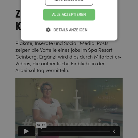
Zielführende
ALLE AKZEPTIEREN
Kommunikation
DETAILS ANZEIGEN
Plakate, Inserate und Social-Media-Posts
zeigen die Vorteile eines Jobs im Spa Resort
Geinberg. Ergänzt wird dies durch Mitarbeiter-
Videos, die authentische Einblicke in den
Arbeitsalltag vermitteln.