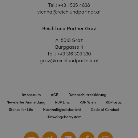
Tel.:
+43 1 535 4838
vienna@reichlundpartner.at
Reichl und Partner Graz
A-8010 Graz
Burggasse 4
Tel.:
+43 316 303 330
graz@reichlundpartner.at
Impressum
AGB
Datenschutzerklärung
Newsletter Anmeldung
RUP Linz
RUP Wien
RUP Graz
Stones for Life
Nachhaltigkeitsbericht
Code of Conduct
Hinweisgebersystem