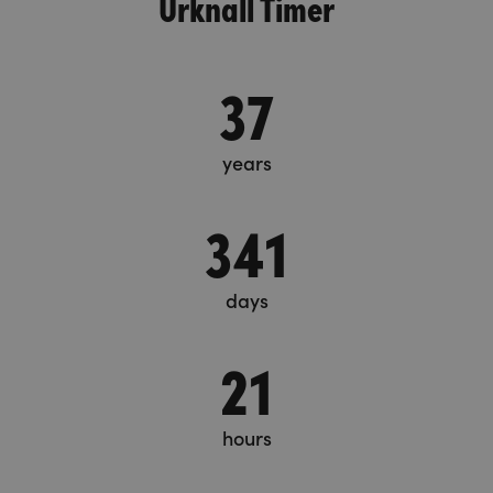
Urknall Timer
37
years
341
days
21
hours