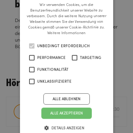
bis POS
Wir verwenden Cookies, um die
ENGLISH
Benutzerfreundlichkeit unserer Website zu
verbessern. Durch die weitere Nutzung unserer
Der neu gestaltete Markenauftritt reicht von
Webseite stimmen Sie der Verwendung von
einer einheitlichen Verpackungsgestaltung über
Cookies gemäß unserer Cookie-Richtlinie zu.
den generellen Printaufbau bis hin zu einem
Weitere Informationen
umfassenden Hörfunk-Konzept inklusive Dr.-
Böhm-Jingle.
UNBEDINGT ERFORDERLICH
PERFORMANCE
TARGETING
FUNKTIONALITÄT
Hörfunk
UNKLASSIFIZIERTE
ALLE ABLEHNEN
Mariendistel
00:30
ALLE AKZEPTIEREN
DETAILS ANZEIGEN