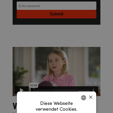
×
Von Packaging
Diese Webseite
verwendet Cookies.
GERMAN