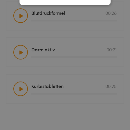
Blutdruckformel
00:28
Darm aktiv
00:21
Kürbistabletten
00:25