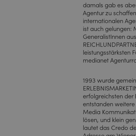
damals gab es aber
Agentur zu schaffen, 
internationalen Age
ist auch gelungen: M
GeneralistInnen aus
REICHLUNDPARTNER 
leistungsstärksten 
medianet Agenturra
1993 wurde gemein
ERLEBNISMARKETING
erfolgreichsten der 
entstanden weitere 
Media Kommunikati
lösen, und klein ge
lautet das Credo 
Adresse am Wiener F