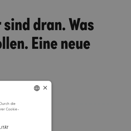
r sind dran. Was
llen. Eine neue
×
Durch die
GERMAN
rer Cookie-
ENGLISH
ITÄT