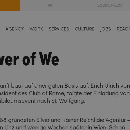
PR
SOCIAL MEDIA
AGENCY
WORK
SERVICES
CULTURE
JOBS
READI
wer of We
nft baut auf einer guten Basis auf. Erich Ulrich vo
esident des Club of Rome, folgte der Einladung von
Jubiläumsevent nach St. Wolfgang.
8 gründeten Silvia und Rainer Reichl die Agentur 
in Linz und wenige Wochen später in Wien. Schon