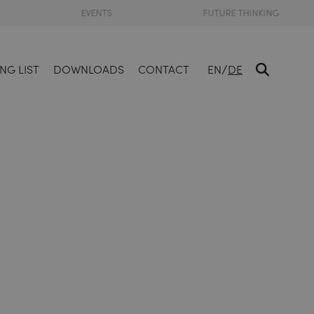
EVENTS
FUTURE THINKING
/
NG LIST
DOWNLOADS
CONTACT
EN
DE
n
–