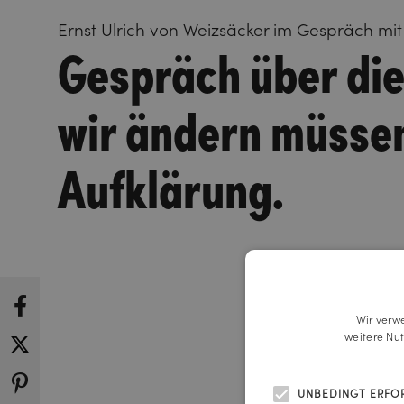
Ernst Ulrich von Weizsäcker im Gespräch mi
Gespräch über die
wir ändern müssen
Aufklärung.
Wir verw
weitere Nu
UNBEDINGT ERFO