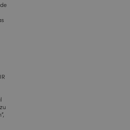
nde
as
d
ÜR
l
 zu
”,