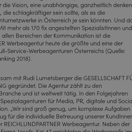
 die Vision, eine unabhängige, ganzheitlich denke
die schlagkräftiger sein sollte, als es die
nturnetzwerke in Österreich je sein könnten. Und d
it mehr als 170 fix angestellten SpezialistInnen un
 allen Bereichen der Kommunikation ist die
Werbeagentur heute die größte und eine der
Full-Service-Werbeagenturen Österreichs (Quelle:
nking 2018).
sam mit Rudi Lumetsberger die GESELLSCHAFT F
 gegründet. Die Agentur zählt zu den
Branche und ist weltweit tätig. In den Folgejahren
Spezialagenturen für Media, PR, digitale und Socia
on. „Wir sind groß genug, um komplexe Aufgaben
nug für die individuelle Betreuung unserer KundInnen
der REICHLUNDPARTNER Werbeagentur. Neben der
ranz-Josefs-Kai 47 errichteten die Werbeprofis im