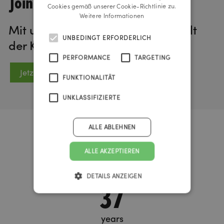
Join us!
Cookies gemäß unserer Cookie-Richtlinie zu.
Weitere Informationen
Mit unserem Newsletter in die Welt
UNBEDINGT ERFORDERLICH
der Kommunikation eintauchen.
PERFORMANCE
TARGETING
Jetzt anmelden
FUNKTIONALITÄT
UNKLASSIFIZIERTE
ALLE ABLEHNEN
Urknall Timer
ALLE AKZEPTIEREN
DETAILS ANZEIGEN
37
years