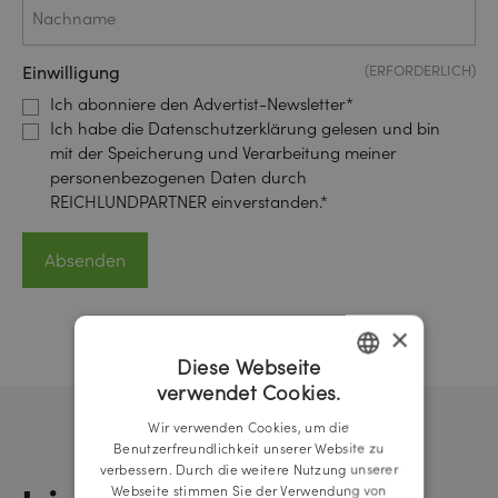
Einwilligung
(ERFORDERLICH)
Ich abonniere den Advertist-Newsletter*
Ich habe die Datenschutzerklärung gelesen und bin
mit der Speicherung und Verarbeitung meiner
personenbezogenen Daten durch
REICHLUNDPARTNER einverstanden.*
×
Diese Webseite
verwendet Cookies.
GERMAN
Wir verwenden Cookies, um die
ENGLISH
Benutzerfreundlichkeit unserer Website zu
verbessern. Durch die weitere Nutzung unserer
Webseite stimmen Sie der Verwendung von