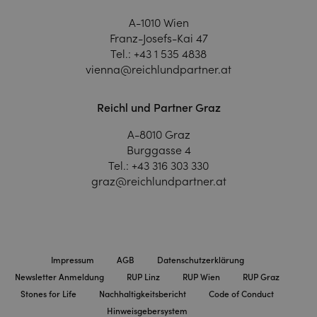
A-1010 Wien
Franz-Josefs-Kai 47
Tel.:
+43 1 535 4838
vienna@reichlundpartner.at
Reichl und Partner Graz
A-8010 Graz
Burggasse 4
Tel.:
+43 316 303 330
graz@reichlundpartner.at
Impressum
AGB
Datenschutzerklärung
Newsletter Anmeldung
RUP Linz
RUP Wien
RUP Graz
Stones for Life
Nachhaltigkeitsbericht
Code of Conduct
Hinweisgebersystem