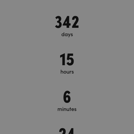
342
days
15
hours
6
minutes
24