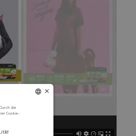
×
Durch die
GERMAN
rer Cookie-
ENGLISH
ITÄT