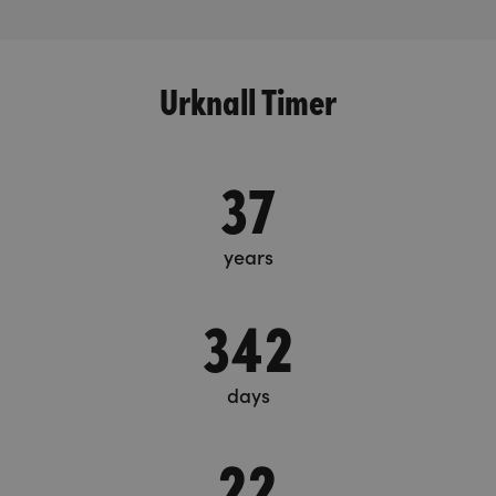
Urknall Timer
37
years
342
days
22