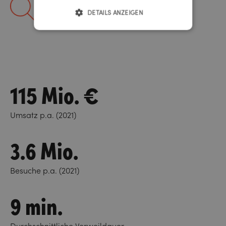
Facettierte Suche
DETAILS ANZEIGEN
Für schnelle & genaue Ergebnisse
115 Mio. €
Umsatz p.a. (2021)
3.6 Mio.
Besuche p.a. (2021)
9 min.