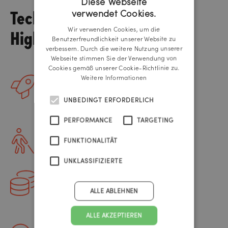
Diese Webseite
Tech
verwendet Cookies.
GERMAN
Highlights
Wir verwenden Cookies, um die
ENGLISH
Benutzerfreundlichkeit unserer Website zu
verbessern. Durch die weitere Nutzung unserer
Webseite stimmen Sie der Verwendung von
Cookies gemäß unserer Cookie-Richtlinie zu.
Weitere Informationen
SAP
UNBEDINGT ERFORDERLICH
wurde für Produkt-Infos, Preise,
Rechnungslegung etc. integriert
PERFORMANCE
TARGETING
WCAG zertifiziert
FUNKTIONALITÄT
für höchste Barrierefreiheit
UNKLASSIFIZIERTE
Spot Preis
ALLE ABLEHNEN
vom Goldkurs wird im Warenkorb
berücksichtigt
ALLE AKZEPTIEREN