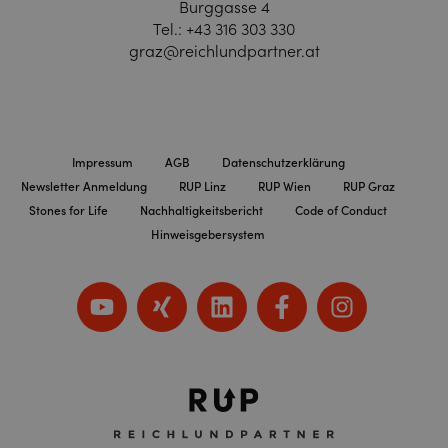
Burggasse 4
Tel.:
+43 316 303 330
graz@reichlundpartner.at
Impressum
AGB
Datenschutzerklärung
Newsletter Anmeldung
RUP Linz
RUP Wien
RUP Graz
Stones for Life
Nachhaltigkeitsbericht
Code of Conduct
Hinweisgebersystem