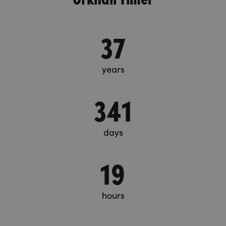
37
years
341
days
19
hours