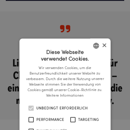
×
Wir haben das „Netflix,
Diese Webseite
LinkedIn und Facebook“ für
verwendet Cookies.
GERMAN
Wir verwenden Cookies, um die
Chirurg*innen entwickelt –
ENGLISH
Benutzerfreundlichkeit unserer Website zu
verbessern. Durch die weitere Nutzung unserer
eine All-In-One Lösung für die
Webseite stimmen Sie der Verwendung von
Cookies gemäß unserer Cookie-Richtlinie zu.
medizinische Community.
Weitere Informationen
UNBEDINGT ERFORDERLICH
PERFORMANCE
TARGETING