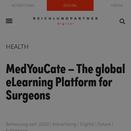
ADVERTISING
DIGITAL
MEDIA
HEALTH
MedYouCate – The global
eLearning Platform for
Surgeons
Betreuung seit: 2020 | Advertising | Digital | Future |
Fullservice