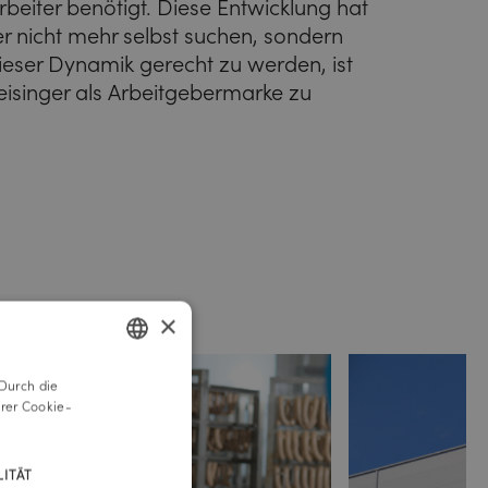
beiter benötigt. Diese Entwicklung hat
er nicht mehr selbst suchen, sondern
ser Dynamik gerecht zu werden, ist
reisinger als Arbeitgebermarke zu
×
Durch die
GERMAN
rer Cookie-
ENGLISH
ITÄT