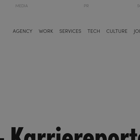
MEDIA
PR
S
AGENCY
WORK
SERVICES
TECH
CULTURE
JO
– Karriereport